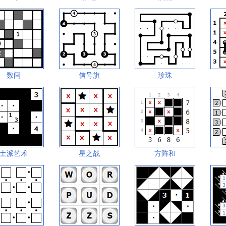
数间
信号旗
珍珠
土派艺术
星之战
方阵和