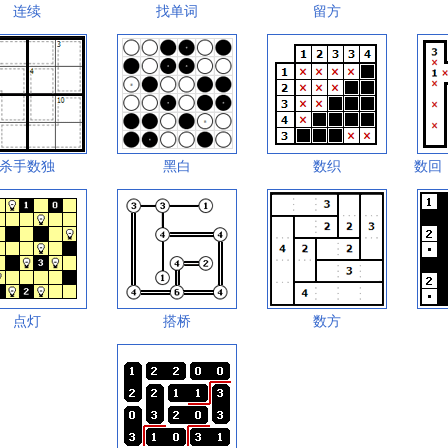
连续
找单词
留方
杀手数独
黑白
数织
数回
点灯
搭桥
数方