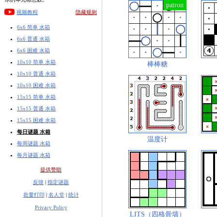
视频教程
隐藏规则
6x6 简单 水箱
6x6 普通 水箱
6x6 困难 水箱
10x10 简单 水箱
棒棒糖
10x10 普通 水箱
10x10 困难 水箱
15x15 简单 水箱
15x15 普通 水箱
15x15 困难 水箱
每日谜题 水箱
温度计
每周谜题 水箱
每月谜题 水箱
提供赞助
反馈
|
指定谜题
批量打印
|
名人堂
|
统计
Privacy Policy
LITS（四格骨墙）