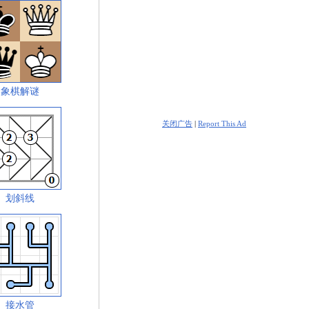
象棋解谜
关闭广告
|
Report This Ad
划斜线
接水管