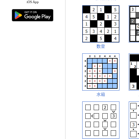
iOS App
数壹
水箱