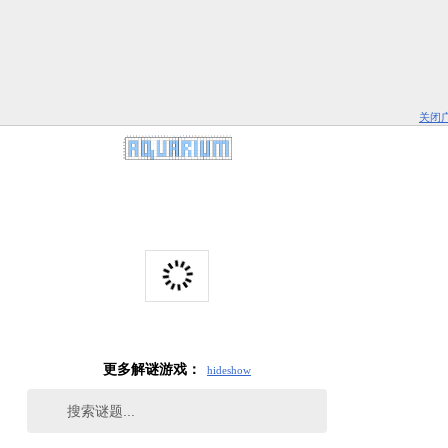
关闭
更多解谜游戏：
hide
show