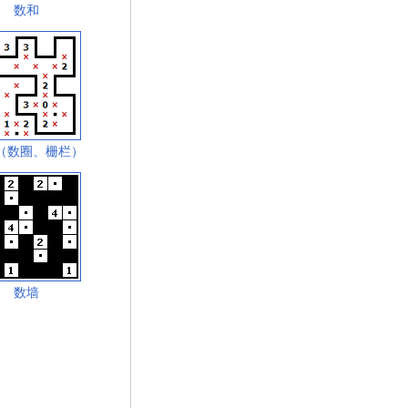
数和
（数圈、栅栏）
数墙