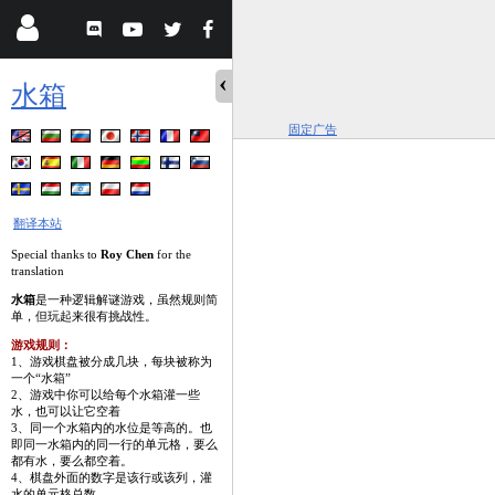
水箱
固定广告
翻译本站
Special thanks to
Roy Chen
for the
translation
水箱
是一种逻辑解谜游戏，虽然规则简
单，但玩起来很有挑战性。
游戏规则：
1、游戏棋盘被分成几块，每块被称为
一个“水箱”
2、游戏中你可以给每个水箱灌一些
水，也可以让它空着
3、同一个水箱内的水位是等高的。也
即同一水箱内的同一行的单元格，要么
都有水，要么都空着。
4、棋盘外面的数字是该行或该列，灌
水的单元格总数。