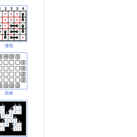
缝线
高楼