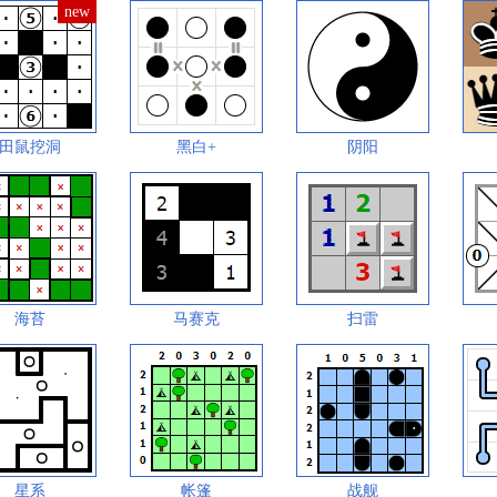
田鼠挖洞
黑白+
阴阳
海苔
马赛克
扫雷
星系
帐篷
战舰